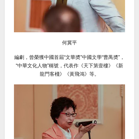
何冀平
編劇，曾榮獲中國首屆“文華奬”中國文學“曹禺奬”，
“中華文化人物”稱號，代表作《天下第壹樓》《新
龍門客棧》《黃飛鴻》等。