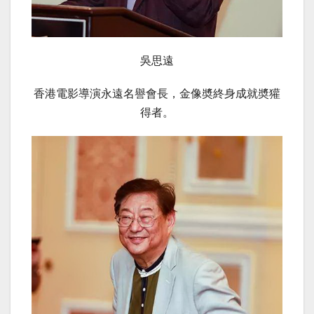
吳思遠
香港電影導演永遠名譽會長，金像奬終身成就奬獾
得者。