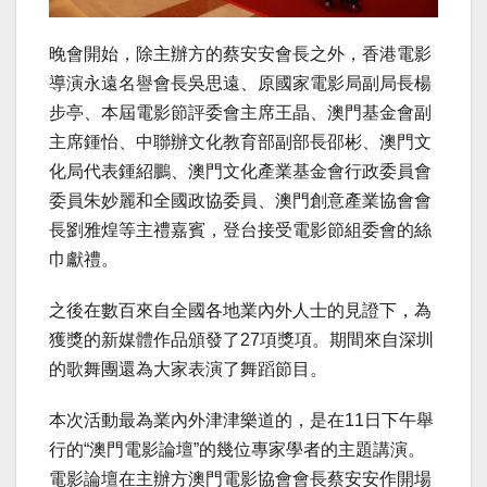
晚會開始，除主辦方的蔡安安會長之外，香港電影
導演永遠名譽會長吳思遠、原國家電影局副局長楊
步亭、本屆電影節評委會主席王晶、澳門基金會副
主席鍾怡、中聯辦文化教育部副部長邵彬、澳門文
化局代表鍾紹鵬、澳門文化產業基金會行政委員會
委員朱妙麗和全國政協委員、澳門創意產業協會會
長劉雅煌等主禮嘉賓，登台接受電影節組委會的絲
巾獻禮。
之後在數百來自全國各地業內外人士的見證下，為
獲獎的新媒體作品頒發了27項獎項。期間來自深圳
的歌舞團還為大家表演了舞蹈節目。
本次活動最為業內外津津樂道的，是在11日下午舉
行的“澳門電影論壇”的幾位專家學者的主題講演。
電影論壇在主辦方澳門電影協會會長蔡安安作開場