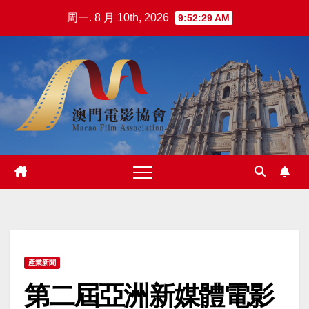
跳
周一. 8 月 10th, 2026
9:52:30 AM
至
内
容
產業新聞
第二屆亞洲新媒體電影